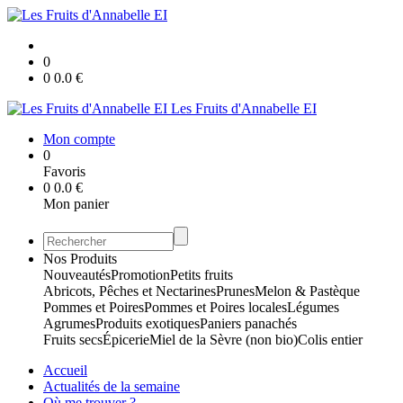
0
0
0.0
€
Les Fruits d'Annabelle EI
Mon compte
0
Favoris
0
0.0
€
Mon panier
Nos Produits
Nouveautés
Promotion
Petits fruits
Abricots, Pêches et Nectarines
Prunes
Melon & Pastèque
Pommes et Poires
Pommes et Poires locales
Légumes
Agrumes
Produits exotiques
Paniers panachés
Fruits secs
Épicerie
Miel de la Sèvre (non bio)
Colis entier
Accueil
Actualités de la semaine
Où me trouver ?