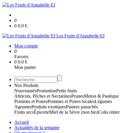
0
0
0.0
€
Les Fruits d'Annabelle EI
Mon compte
0
Favoris
0
0.0
€
Mon panier
Nos Produits
Nouveautés
Promotion
Petits fruits
Abricots, Pêches et Nectarines
Prunes
Melon & Pastèque
Pommes et Poires
Pommes et Poires locales
Légumes
Agrumes
Produits exotiques
Paniers panachés
Fruits secs
Épicerie
Miel de la Sèvre (non bio)
Colis entier
Accueil
Actualités de la semaine
Où me trouver ?