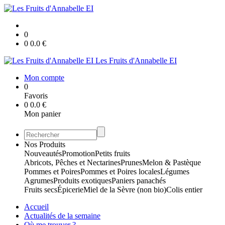
0
0
0.0
€
Les Fruits d'Annabelle EI
Mon compte
0
Favoris
0
0.0
€
Mon panier
Nos Produits
Nouveautés
Promotion
Petits fruits
Abricots, Pêches et Nectarines
Prunes
Melon & Pastèque
Pommes et Poires
Pommes et Poires locales
Légumes
Agrumes
Produits exotiques
Paniers panachés
Fruits secs
Épicerie
Miel de la Sèvre (non bio)
Colis entier
Accueil
Actualités de la semaine
Où me trouver ?