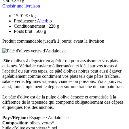
3.50 €
220 g
Choisir une livraison
15.91 € / kg
Producteur :
Alterbio
Conditionnement : 220 g
Poids brut : 500 g
Produit commandable jusqu'à
1
jour(s) avant la livraison
Pâté d'olives à déguster en apéritif ou pour assaisonner vos plats
cuisinés. Véritable caviar méditerranéen et idéal sur vos toasts à
l'apéritif ou sur vos tapas, ce pâté d'olives noires peut aussi égayer
agréablement comme condiment vos plats tels que pâtes fraîches,
salade verte, légumes vapeurs, viandes ou poissons. Vous pouvez,
aussi, tout simplement le déguster sur une tranche de bon pain frais.
Le pâté d'olive est de la pulpe d'olive écrasée et aromatisée à la
différence de la tapenade qui comprend obligatoirement des câpres
et quelques fois des anchois.
Pays/Région:
Espagne / Andalousie
Composition:
olives vertes*,
huile d’olive extra vierge*, sel,