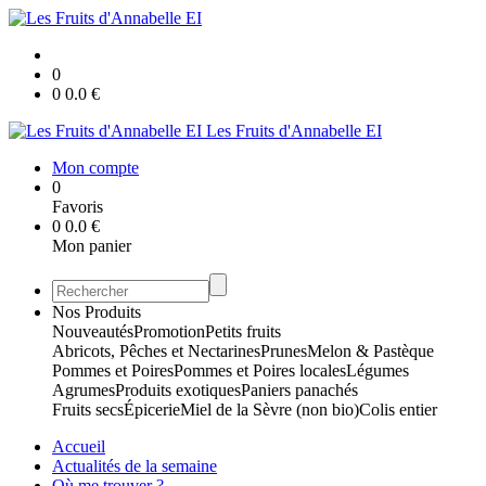
0
0
0.0
€
Les Fruits d'Annabelle EI
Mon compte
0
Favoris
0
0.0
€
Mon panier
Nos Produits
Nouveautés
Promotion
Petits fruits
Abricots, Pêches et Nectarines
Prunes
Melon & Pastèque
Pommes et Poires
Pommes et Poires locales
Légumes
Agrumes
Produits exotiques
Paniers panachés
Fruits secs
Épicerie
Miel de la Sèvre (non bio)
Colis entier
Accueil
Actualités de la semaine
Où me trouver ?