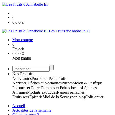
0
0
0.0
€
Les Fruits d'Annabelle EI
Mon compte
0
Favoris
0
0.0
€
Mon panier
Nos Produits
Nouveautés
Promotion
Petits fruits
Abricots, Pêches et Nectarines
Prunes
Melon & Pastèque
Pommes et Poires
Pommes et Poires locales
Légumes
Agrumes
Produits exotiques
Paniers panachés
Fruits secs
Épicerie
Miel de la Sèvre (non bio)
Colis entier
Accueil
Actualités de la semaine
Où me trouver ?