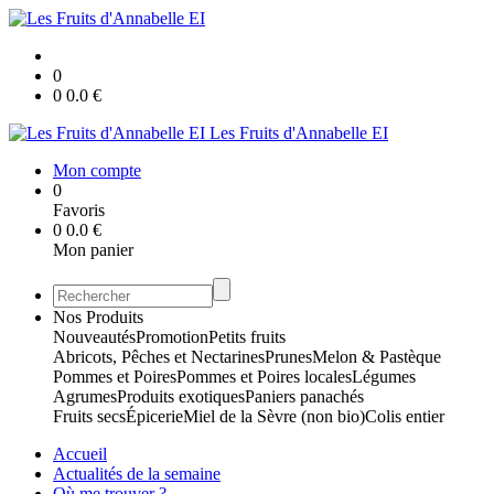
0
0
0.0
€
Les Fruits d'Annabelle EI
Mon compte
0
Favoris
0
0.0
€
Mon panier
Nos Produits
Nouveautés
Promotion
Petits fruits
Abricots, Pêches et Nectarines
Prunes
Melon & Pastèque
Pommes et Poires
Pommes et Poires locales
Légumes
Agrumes
Produits exotiques
Paniers panachés
Fruits secs
Épicerie
Miel de la Sèvre (non bio)
Colis entier
Accueil
Actualités de la semaine
Où me trouver ?