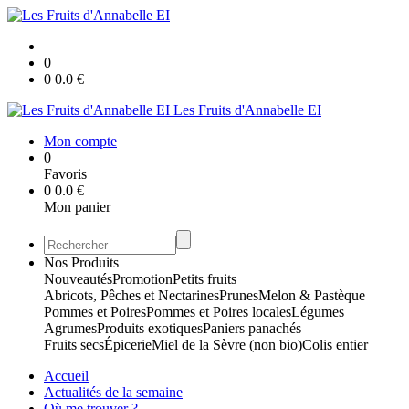
0
0
0.0
€
Les Fruits d'Annabelle EI
Mon compte
0
Favoris
0
0.0
€
Mon panier
Nos Produits
Nouveautés
Promotion
Petits fruits
Abricots, Pêches et Nectarines
Prunes
Melon & Pastèque
Pommes et Poires
Pommes et Poires locales
Légumes
Agrumes
Produits exotiques
Paniers panachés
Fruits secs
Épicerie
Miel de la Sèvre (non bio)
Colis entier
Accueil
Actualités de la semaine
Où me trouver ?