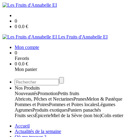
0
0
0.0
€
Les Fruits d'Annabelle EI
Mon compte
0
Favoris
0
0.0
€
Mon panier
Nos Produits
Nouveautés
Promotion
Petits fruits
Abricots, Pêches et Nectarines
Prunes
Melon & Pastèque
Pommes et Poires
Pommes et Poires locales
Légumes
Agrumes
Produits exotiques
Paniers panachés
Fruits secs
Épicerie
Miel de la Sèvre (non bio)
Colis entier
Accueil
Actualités de la semaine
Où me trouver ?