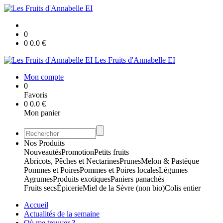
0
0
0.0
€
Les Fruits d'Annabelle EI
Mon compte
0
Favoris
0
0.0
€
Mon panier
Nos Produits
Nouveautés
Promotion
Petits fruits
Abricots, Pêches et Nectarines
Prunes
Melon & Pastèque
Pommes et Poires
Pommes et Poires locales
Légumes
Agrumes
Produits exotiques
Paniers panachés
Fruits secs
Épicerie
Miel de la Sèvre (non bio)
Colis entier
Accueil
Actualités de la semaine
Où me trouver ?