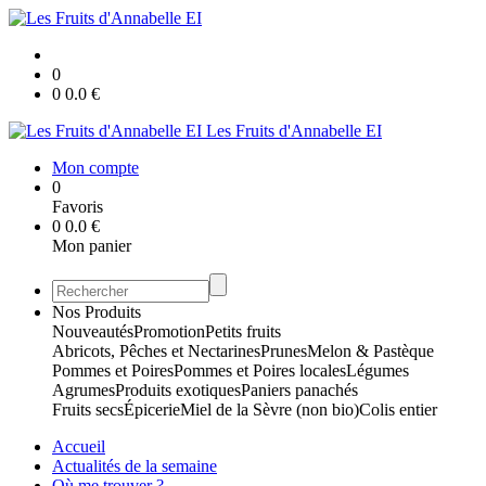
0
0
0.0
€
Les Fruits d'Annabelle EI
Mon compte
0
Favoris
0
0.0
€
Mon panier
Nos Produits
Nouveautés
Promotion
Petits fruits
Abricots, Pêches et Nectarines
Prunes
Melon & Pastèque
Pommes et Poires
Pommes et Poires locales
Légumes
Agrumes
Produits exotiques
Paniers panachés
Fruits secs
Épicerie
Miel de la Sèvre (non bio)
Colis entier
Accueil
Actualités de la semaine
Où me trouver ?